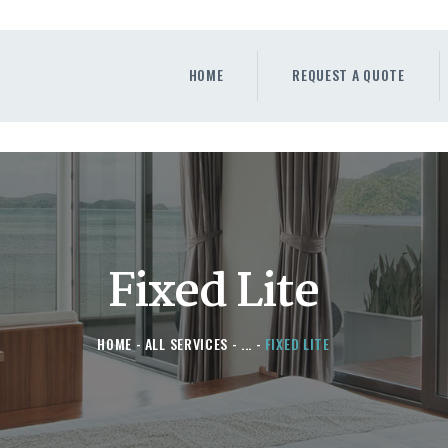
HOME
REQUEST A QUOTE
HOME
REQUEST A QUOTE
WINDOWS
DOORS
STORE
ABOUT
Fixed Lite
HOME
ALL SERVICES
...
FIXED LITE