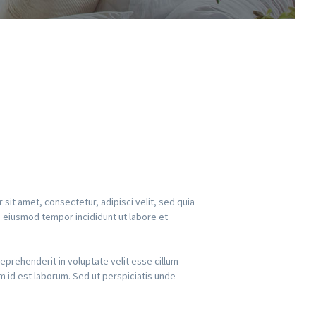
it amet, consectetur, adipisci velit, sed quia
 eiusmod tempor incididunt ut labore et
eprehenderit in voluptate velit esse cillum
im id est laborum. Sed ut perspiciatis unde