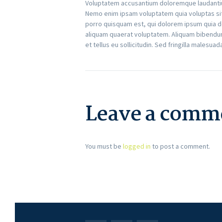
Voluptatem accusantium doloremque laudantium,
Nemo enim ipsam voluptatem quia voluptas sit
porro quisquam est, qui dolorem ipsum quia do
aliquam quaerat voluptatem. Aliquam bibendum 
et tellus eu sollicitudin. Sed fringilla malesuad
Leave a comm
You must be
logged in
to post a comment.