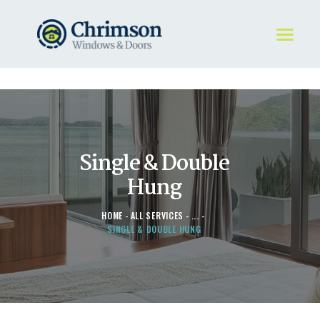
HOME
REQUEST A QUOTE
WINDOWS
Single & Double
DOORS
STORE
Hung
ABOUT
HOME
ALL SERVICES
...
SINGLE & DOUBLE HUNG