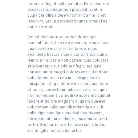
dolore eu fugiat nulla pariatur. Excepteur sint
occaecat cupidatat non proident, sunt in
culpa qui officia deserunt mollit anim id est
laborum. Sed ut perspiciatis unde omnis iste
natus error sit.
Voluptatem accusantium doloremque
laudantium, totam rem aperiam, eaque ipsa
quae ab illo inventore veritatis et quasi
architecto beatae vitae dicta sunt explicabo.
Nemo enim ipsam voluptatem quia voluptas
sit aspernatur aut odit aut fugit, sed quia
consequuntur magni dolores eos qui ratione
voluptatem sequi nesciunt. Neque porro
quisquam est, qui dolorem ipsum quia dolor
sit amet, consectetur, adipisci velit, sed quia
non numquam eius modi tempora incidunt ut
labore et dolore magnam aliquam quaerat
voluptatem. Aliquam bibendum lacus quis
nulla dignissim faucibus. Sed mauris enim,
bibendum at purus aliquet, maximus molestie
tortor. Sed faucibus et tellus eu sollicitudin.
Sed fringilla malesuada luctus.