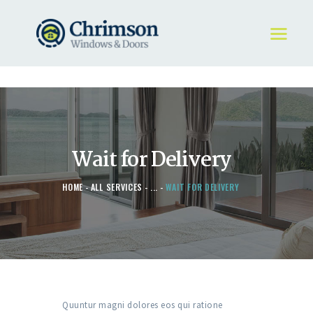
HOME
REQUEST A QUOTE
WINDOWS
Wait for Delivery
DOORS
STORE
HOME
ALL SERVICES
...
WAIT FOR DELIVERY
ABOUT
Quuntur magni dolores eos qui ratione